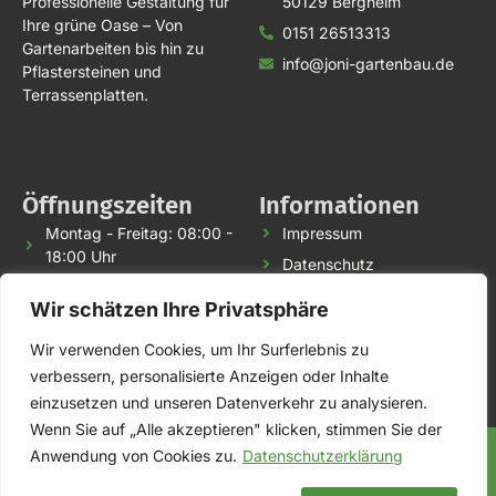
Professionelle Gestaltung für
50129 Bergheim
Ihre grüne Oase – Von
0151 26513313
Gartenarbeiten bis hin zu
info@joni-gartenbau.de
Pflastersteinen und
Terrassenplatten.
Öffnungszeiten
Informationen
Montag - Freitag: 08:00 -
Impressum
18:00 Uhr
Datenschutz
Samstag: 08:00 - 14:00
WebMail
Wir schätzen Ihre Privatsphäre
Uhr
Sonntag: Geschlossen
Wir verwenden Cookies, um Ihr Surferlebnis zu
verbessern, personalisierte Anzeigen oder Inhalte
einzusetzen und unseren Datenverkehr zu analysieren.
Wenn Sie auf „Alle akzeptieren" klicken, stimmen Sie der
Anwendung von Cookies zu.
Datenschutzerklärung
© 2024 Joni Garten und Landschaftsbau. Alle Rechte vorbehalten.